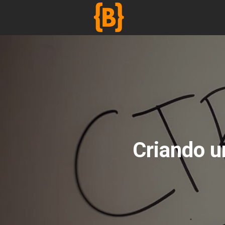
';
Criando u