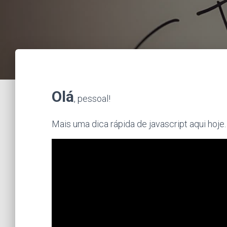
Olá
, pessoal!
Mais uma dica rápida de javascript aqui hoje.