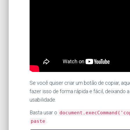
Se você quiser criar um botão de copiar, aq
fazer isso de forma rápida e fácil, deixando
usabilidade.
Basta usar o
document.execCommand('c
.
paste