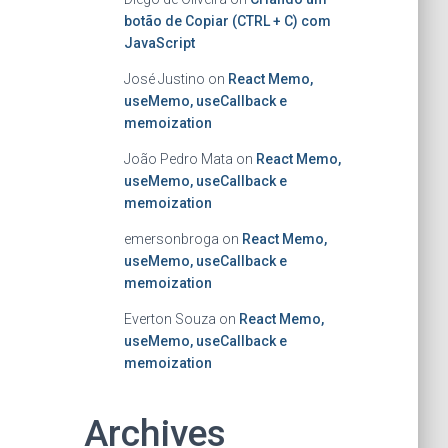
botão de Copiar (CTRL + C) com
JavaScript
José Justino
on
React Memo,
useMemo, useCallback e
memoization
João Pedro Mata
on
React Memo,
useMemo, useCallback e
memoization
emersonbroga
on
React Memo,
useMemo, useCallback e
memoization
Everton Souza
on
React Memo,
useMemo, useCallback e
memoization
Archives