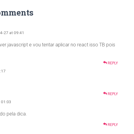
omments
4-27 at 09:41
r javascript e vou tentar aplicar no react isso TB pois
REPLY
4:17
REPLY
t 01:03
do pela dica.
REPLY