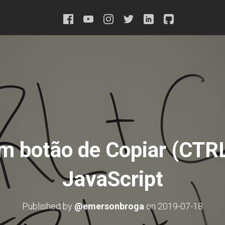
m botão de Copiar (CTR
JavaScript
Published by
@emersonbroga
on
2019-07-18