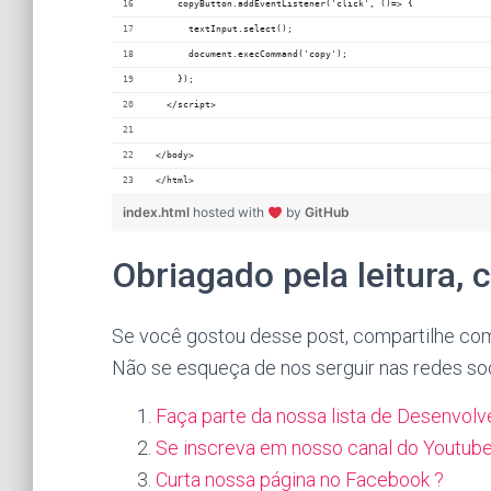
    copyButton.addEventListener('click', ()=> {
      textInput.select();
      document.execCommand('copy');
    });
  </script>
</body>
</html>
index.html
hosted with
by
GitHub
Obriagado pela leitura, 
Se você gostou desse post, compartilhe com
Não se esqueça de nos serguir nas redes soci
Faça parte da nossa lista de Desenvolv
Se inscreva em nosso canal do Youtube
Curta nossa página no Facebook ?