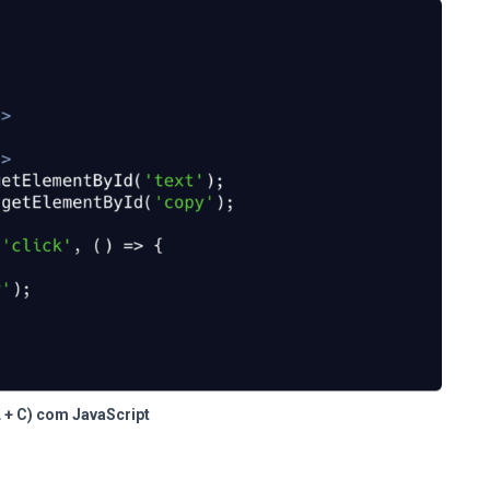
 + C) com JavaScript