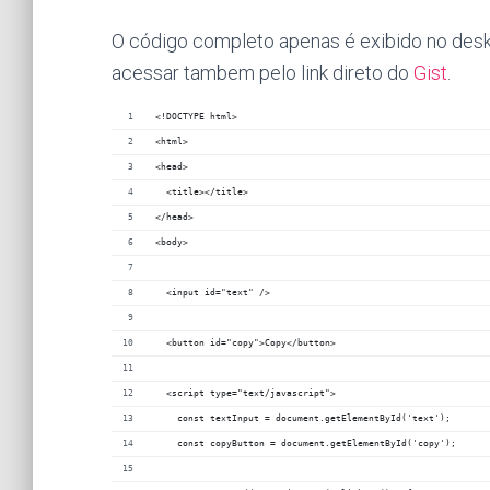
O código completo apenas é exibido no deskto
acessar tambem pelo link direto do
Gist
.
<!DOCTYPE html>
<html>
<head>
  <title></title>
</head>
<body>
  <input id="text" />
  <button id="copy">Copy</button>
  <script type="text/javascript">
    const textInput = document.getElementById('text');
    const copyButton = document.getElementById('copy');