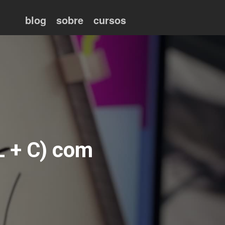
blog
sobre
cursos
L + C) com