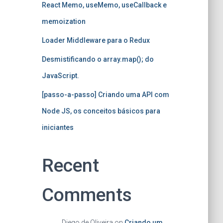
React Memo, useMemo, useCallback e
memoization
Loader Middleware para o Redux
Desmistificando o array.map(); do
JavaScript.
[passo-a-passo] Criando uma API com
Node JS, os conceitos básicos para
iniciantes
Recent
Comments
Diego de Oliveira
on
Criando um