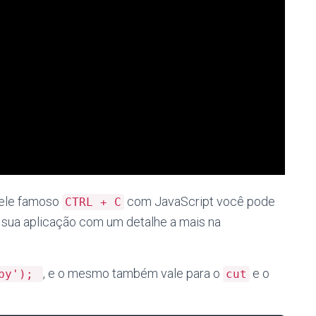
uele famoso
com JavaScript você pode
CTRL + C
 a sua aplicação com um detalhe a mais na
, e o mesmo também vale para o
e o
opy');
cut