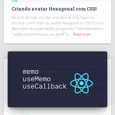
CSS
Criando avatar Hexagonal com CSS!
No post de hoje, vou dar uma dica de CSS, hoje vou
mostrar como criar um avatar hexagonal no CSS.E você
deve estar se perguntando, porque isso? Recentemente o
Twitter implementou o uso de NFTs …
Read more