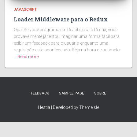
JAVASCRIPT
Loader Middleware para o Redux
Opa! Se você programa em React e usa o Redux, você
provavelmente já tentou imaginar uma forma fácil para
exibir um feedback para o usuário enquanto uma
requisição esta acontecendo. Seja na hora de submeter
…
Read more
FEEDBACK
SAMPLE PAGE
SOBRE
Hestia | Developed by
ThemeIsle