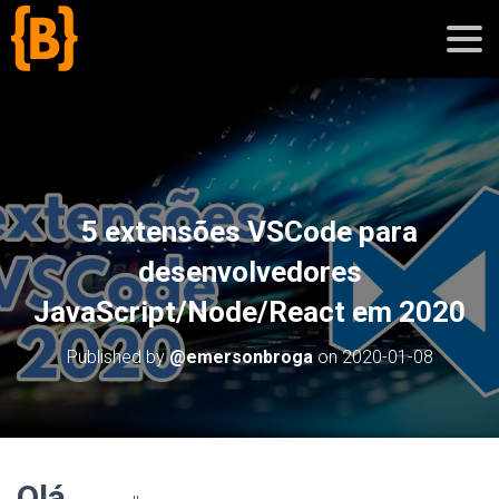
';
blog
5 extensões VSCode para
sobre
desenvolvedores
cursos
JavaScript/Node/React em 2020
Published by
@emersonbroga
on
2020-01-08
Olá