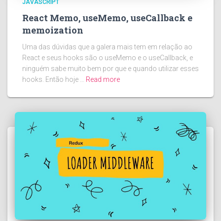
JAVASCRIPT
React Memo, useMemo, useCallback e
memoization
Uma das dúvidas que a galera mais tem em relação ao
React e seus hooks são o useMemo e o useCallback, e
ninguém sabe muito bem por que e quando utilizar esses
hooks. Então hoje …
Read more