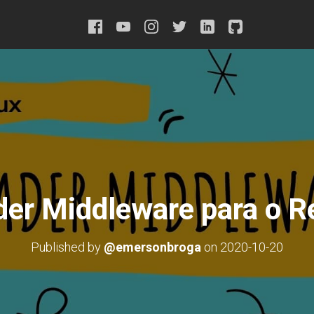
der Middleware para o R
Published by
@emersonbroga
on
2020-10-20