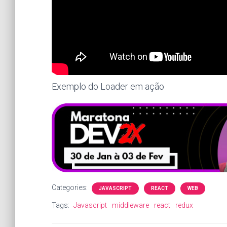
Exemplo do Loader em ação
Categories:
JAVASCRIPT
REACT
WEB
Tags:
Javascript
middleware
react
redux