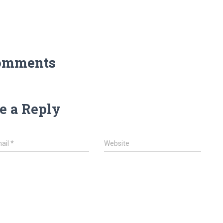
omments
e a Reply
ail
*
Website