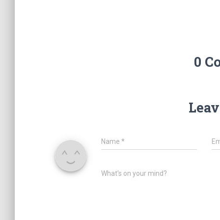
0 C
Leav
Name
*
Em
What's on your mind?