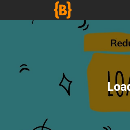
';
Loa