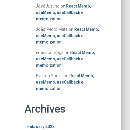
José Justino
on
React Memo,
useMemo, useCallback e
memoization
João Pedro Mata
on
React Memo,
useMemo, useCallback e
memoization
emersonbroga
on
React Memo,
useMemo, useCallback e
memoization
Everton Souza
on
React Memo,
useMemo, useCallback e
memoization
Archives
February 2022