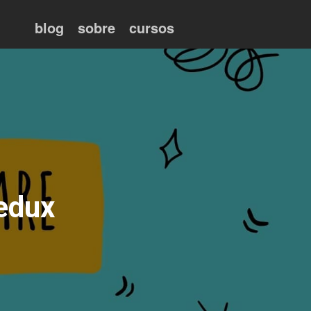
blog
sobre
cursos
edux