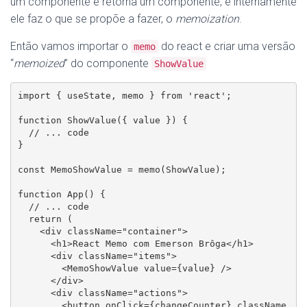
um componente e retorna um componente, e internamente
ele faz o que se propõe a fazer, o
memoization
.
Então vamos importar o
do react e criar uma versão
memo
“
memoized
” do componente
ShowValue
import { useState, memo } from 'react';

function ShowValue({ value }) {

  // ... code

}

const MemoShowValue = memo(ShowValue);

function App() {

  // ... code

  return (

    <div className="container">

      <h1>React Memo com Emerson Brôga</h1>

      <div className="items">

        <MemoShowValue value={value} />

      </div>

      <div className="actions">

        <button onClick={changeCounter} className