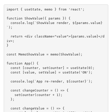
import { useState, memo } from 'react';

function ShowValue({ params }) {

  console.log(`ShowValue render, ${params.value}
`);

  return <div className="value">{params.value}</d
iv>;

}

const MemoShowValue = memo(ShowValue);

function App() {

  const [counter, setCounter] = useState(0);

  const [value, setValue] = useState('ON');

  console.log(`App re-render, ${counter}`);

  const changeCounter = () => {

    setCounter(counter + 1);

  };

  const changeValue = () => {
