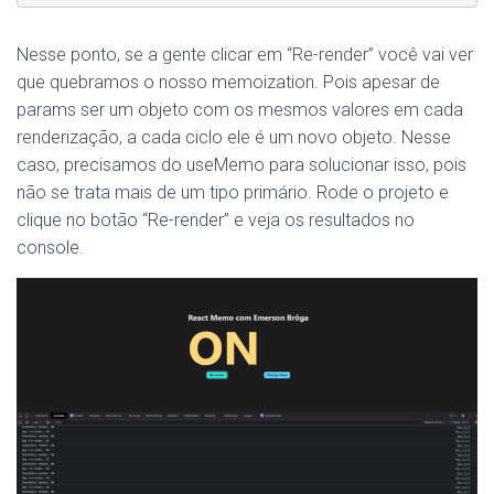
Nesse ponto, se a gente clicar em “Re-render” você vai ver
que quebramos o nosso memoization. Pois apesar de
params ser um objeto com os mesmos valores em cada
renderização, a cada ciclo ele é um novo objeto. Nesse
caso, precisamos do useMemo para solucionar isso, pois
não se trata mais de um tipo primário. Rode o projeto e
clique no botão “Re-render” e veja os resultados no
console.