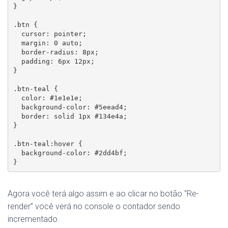
}

.btn {

  cursor: pointer;

  margin: 0 auto;

  border-radius: 8px;

  padding: 6px 12px;

}

.btn-teal {

  color: #1e1e1e;

  background-color: #5eead4;

  border: solid 1px #134e4a;

}

.btn-teal:hover {

  background-color: #2dd4bf;

}
Agora você terá algo assim e ao clicar no botão “Re-
render” você verá no console o contador sendo
incrementado.