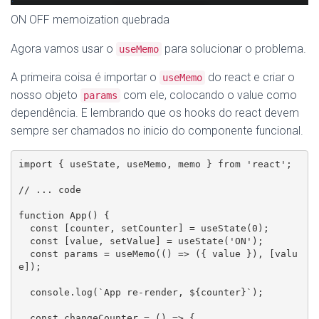
ON OFF memoization quebrada
Agora vamos usar o
para solucionar o problema.
useMemo
A primeira coisa é importar o
do react e criar o
useMemo
nosso objeto
com ele, colocando o value como
params
dependência. E lembrando que os hooks do react devem
sempre ser chamados no inicio do componente funcional.
import { useState, useMemo, memo } from 'react';

// ... code

function App() {

  const [counter, setCounter] = useState(0);

  const [value, setValue] = useState('ON');

  const params = useMemo(() => ({ value }), [valu
e]);

  console.log(`App re-render, ${counter}`);

  const changeCounter = () => {
