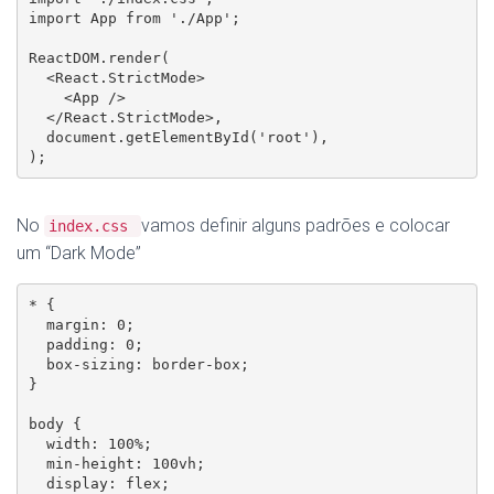
import App from './App';

ReactDOM.render(

  <React.StrictMode>

    <App />

  </React.StrictMode>,

  document.getElementById('root'),

);
No
vamos definir alguns padrões e colocar
index.css
um “Dark Mode”
* {

  margin: 0;

  padding: 0;

  box-sizing: border-box;

}

body {

  width: 100%;

  min-height: 100vh;

  display: flex;
