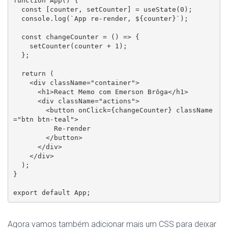
function App() {

  const [counter, setCounter] = useState(0);

  console.log(`App re-render, ${counter}`);

  const changeCounter = () => {

    setCounter(counter + 1);

  };

  return (

    <div className="container">

      <h1>React Memo com Emerson Brôga</h1>

      <div className="actions">

        <button onClick={changeCounter} className
="btn btn-teal">

          Re-render

        </button>

      </div>

    </div>

  );

}

export default App;
Agora vamos também adicionar mais um CSS para deixar