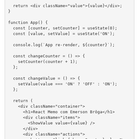
  return <div className="value">{value}</div>;

}

function App() {

  const [counter, setCounter] = useState(0);

  const [value, setValue] = useState('ON');

  console.log(`App re-render, ${counter}`);

  const changeCounter = () => {

    setCounter(counter + 1);

  };

  const changeValue = () => {

    setValue(value === 'ON' ? 'OFF' : 'ON');

  };

  return (

    <div className="container">

      <h1>React Memo com Emerson Brôga</h1>

      <div className="items">

        <ShowValue value={value} />

      </div>

      <div className="actions">
