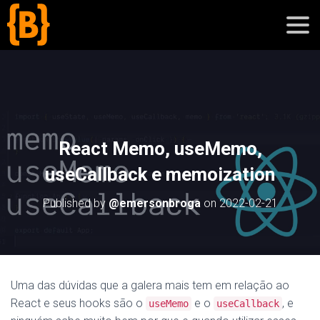
';
blog
React Memo, useMemo,
sobre
useCallback e memoization
cursos
Published by
@emersonbroga
on
2022-02-21
Uma das dúvidas que a galera mais tem em relação ao
React e seus hooks são o
e o
, e
useMemo
useCallback