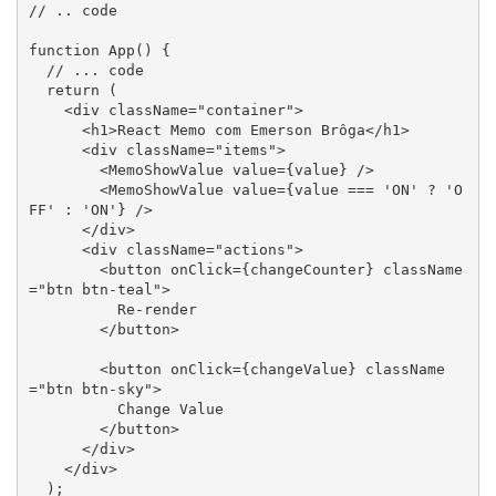
// .. code

function App() {

  // ... code

  return (

    <div className="container">

      <h1>React Memo com Emerson Brôga</h1>

      <div className="items">

        <MemoShowValue value={value} />

        <MemoShowValue value={value === 'ON' ? 'O
FF' : 'ON'} />

      </div>

      <div className="actions">

        <button onClick={changeCounter} className
="btn btn-teal">

          Re-render

        </button>

        <button onClick={changeValue} className
="btn btn-sky">

          Change Value

        </button>

      </div>

    </div>

  );
