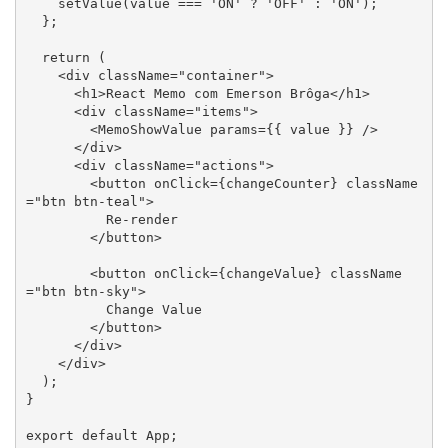
    setValue(value === 'ON' ? 'OFF' : 'ON');

  };

  return (

    <div className="container">

      <h1>React Memo com Emerson Brôga</h1>

      <div className="items">

        <MemoShowValue params={{ value }} />

      </div>

      <div className="actions">

        <button onClick={changeCounter} className
="btn btn-teal">

          Re-render

        </button>

        <button onClick={changeValue} className
="btn btn-sky">

          Change Value

        </button>

      </div>

    </div>

  );

}

export default App;