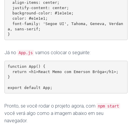
  align-items: center;

  justify-content: center;

  background-color: #1e1e1e;

  color: #e1e1e1;

  font-family: 'Segoe UI', Tahoma, Geneva, Verdan
a, sans-serif;

}
Já no
vamos colocar o seguinte:
App.js
function App() {

  return <h1>React Memo com Emerson Brôga</h1>;

}

export default App;
Pronto, se você rodar o projeto agora, com
npm start
você verá algo como a imagem abaixo em seu
navegador.