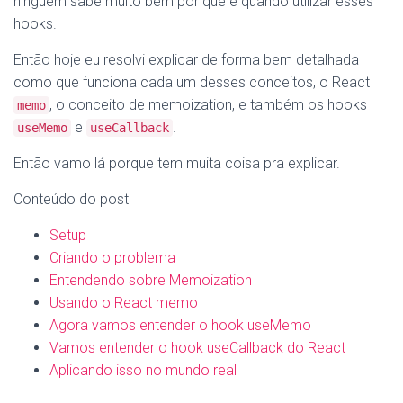
ninguém sabe muito bem por que e quando utilizar esses
hooks.
Então hoje eu resolvi explicar de forma bem detalhada
como que funciona cada um desses conceitos, o React
, o conceito de memoization, e também os hooks
memo
e
.
useMemo
useCallback
Então vamo lá porque tem muita coisa pra explicar.
Conteúdo do post
Setup
Criando o problema
Entendendo sobre Memoization
Usando o React memo
Agora vamos entender o hook useMemo
Vamos entender o hook useCallback do React
Aplicando isso no mundo real