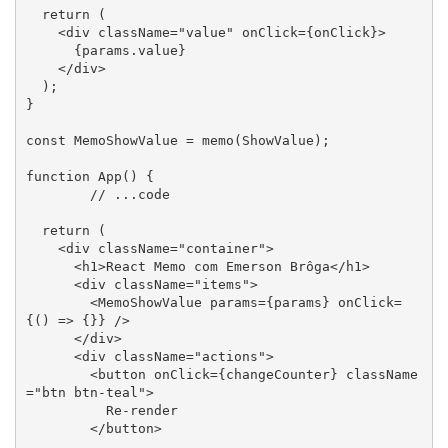
  return (

    <div className="value" onClick={onClick}>

      {params.value}

    </div>

  );

}

const MemoShowValue = memo(ShowValue);

function App() {

	// ...code

  return (

    <div className="container">

      <h1>React Memo com Emerson Brôga</h1>

      <div className="items">

        <MemoShowValue params={params} onClick=
{() => {}} />

      </div>

      <div className="actions">

        <button onClick={changeCounter} className
="btn btn-teal">

          Re-render

        </button>
