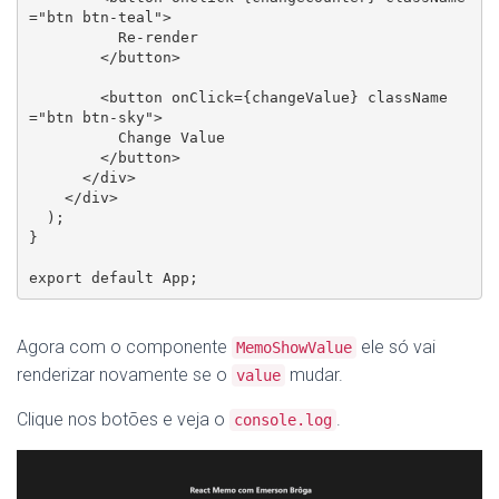
="btn btn-teal">

          Re-render

        </button>

        <button onClick={changeValue} className
="btn btn-sky">

          Change Value

        </button>

      </div>

    </div>

  );

}

export default App;
Agora com o componente
ele só vai
MemoShowValue
renderizar novamente se o
mudar.
value
Clique nos botões e veja o
.
console.log