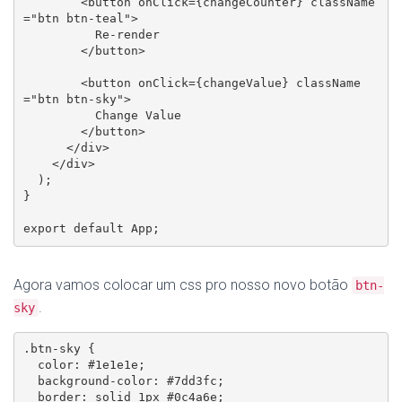
        <button onClick={changeCounter} className
="btn btn-teal">

          Re-render

        </button>

        <button onClick={changeValue} className
="btn btn-sky">

          Change Value

        </button>

      </div>

    </div>

  );

}

export default App;
Agora vamos colocar um css pro nosso novo botão
btn-
.
sky
.btn-sky {

  color: #1e1e1e;

  background-color: #7dd3fc;

  border: solid 1px #0c4a6e;
