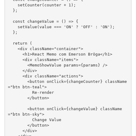
    setCounter(counter + 1);

  };

  const changeValue = () => {

    setValue(value === 'ON' ? 'OFF' : 'ON');

  };

  return (

    <div className="container">

      <h1>React Memo com Emerson Brôga</h1>

      <div className="items">

        <MemoShowValue params={params} />

      </div>

      <div className="actions">

        <button onClick={changeCounter} className
="btn btn-teal">

          Re-render

        </button>

        <button onClick={changeValue} className
="btn btn-sky">

          Change Value

        </button>

      </div>
