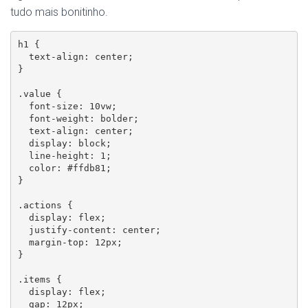
tudo mais bonitinho.
h1 {

  text-align: center;

}

.value {

  font-size: 10vw;

  font-weight: bolder;

  text-align: center;

  display: block;

  line-height: 1;

  color: #ffdb81;

}

.actions {

  display: flex;

  justify-content: center;

  margin-top: 12px;

}

.items {

  display: flex;

  gap: 12px;
