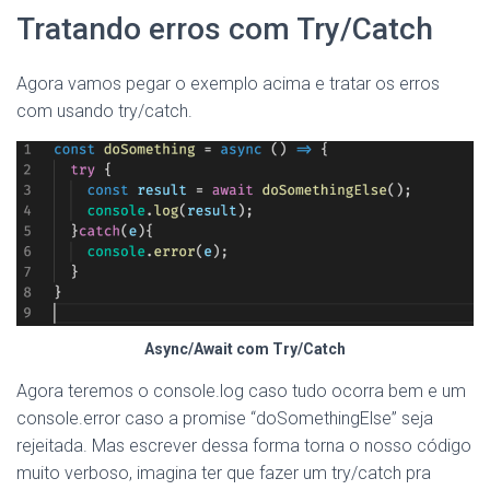
Tratando erros com Try/Catch
Agora vamos pegar o exemplo acima e tratar os erros
com usando try/catch.
Async/Await com Try/Catch
Agora teremos o console.log caso tudo ocorra bem e um
console.error caso a promise “doSomethingElse” seja
rejeitada. Mas escrever dessa forma torna o nosso código
muito verboso, imagina ter que fazer um try/catch pra