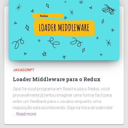
JAVASCRIPT
Loader Middleware para o Redux
Opa! Se você programa em React e usa o Redux, você
provavelmente já tentou imaginar uma forma fácil para
exibir um feedback para o usuário enquanto uma
requisição esta acontecendo. Seja na hora de submeter
…
Read more