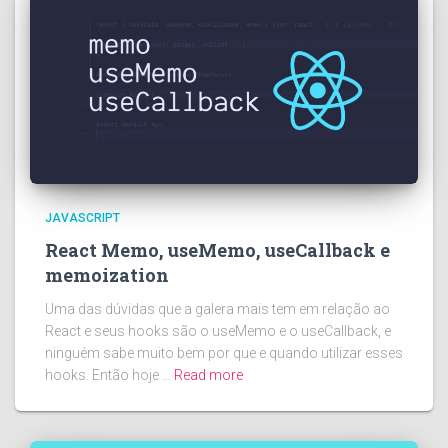
JAVASCRIPT
React Memo, useMemo, useCallback e
memoization
Uma das dúvidas que a galera mais tem em relação ao
React e seus hooks são o useMemo e o useCallback, e
ninguém sabe muito bem por que e quando utilizar esses
hooks. Então hoje …
Read more