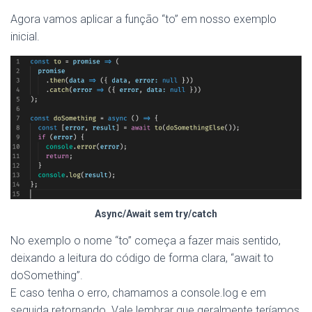
Agora vamos aplicar a função “to” em nosso exemplo
inicial.
Async/Await sem try/catch
No exemplo o nome “to” começa a fazer mais sentido,
deixando a leitura do código de forma clara, “await to
doSomething”.
E caso tenha o erro, chamamos a console.log e em
seguida retornando. Vale lembrar que geralmente teríamos