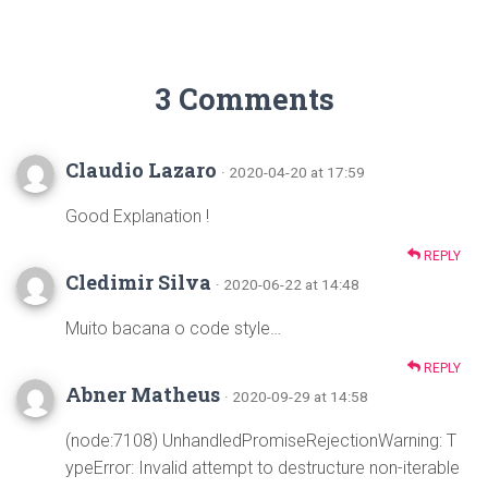
3 Comments
Claudio Lazaro
· 2020-04-20 at 17:59
Good Explanation !
REPLY
Cledimir Silva
· 2020-06-22 at 14:48
Muito bacana o code style…
REPLY
Abner Matheus
· 2020-09-29 at 14:58
(node:7108) UnhandledPromiseRejectionWarning: T
ypeError: Invalid attempt to destructure non-iterable