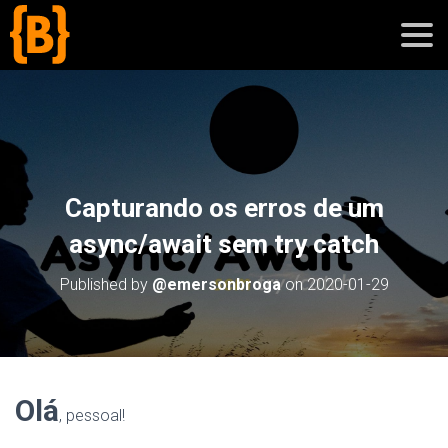
';
blog
Capturando os erros de um
sobre
async/await sem try catch
cursos
Published by
@emersonbroga
on
2020-01-29
Olá
, pessoal!