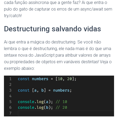
cada função assíncrona que a gente faz? Ai que entra o
pulo do gato de capturar os erros de um async/await sem
try/catch!
Destructuring salvando vidas
Ai que entra a mágica do destructuring. Se você não
lembra o que é destructuring, ele nada mais é do que uma
sintaxe nova do JavaScript para atribuir valores de arrays
ou propriedades de objetos em variáveis destintas! Veja o
exemplo abaixo: