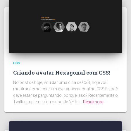
CSS
Criando avatar Hexagonal com CSS!
No post de hoje, vou dar uma dica de CSS, hoje vou
mostrar como criar um avatar hexagonal no CSS.E você
deve estar se perguntando, porque isso? Recentemente o
Twitter implementou o uso de NFTs …
Read more