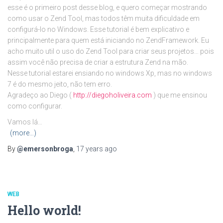
esse é o primeiro post desse blog, e quero começar mostrando
como usar o Zend Tool, mas todos têm muita dificuldade em
configurá-lo no Windows. Esse tutorial é bem explicativo e
principalmente para quem está iniciando no ZendFramework. Eu
acho muito util o uso do Zend Tool para criar seus projetos… pois
assim você não precisa de criar a estrutura Zend na mão.
Nesse tutorial estarei ensiando no windows Xp, mas no windows
7 é do mesmo jeito, não tem erro.
Agradeço ao Diego (
http://diegoholiveira.com
) que me ensinou
como configurar.
Vamos lá…
(more…)
By
@emersonbroga
,
17 years
ago
WEB
Hello world!