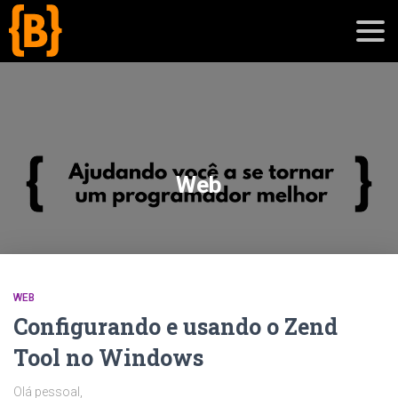
';
blog
Web
sobre
cursos
WEB
Configurando e usando o Zend
Tool no Windows
Olá pessoal,