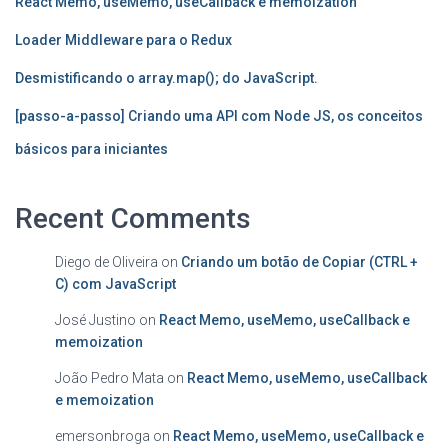
React Memo, useMemo, useCallback e memoization
Loader Middleware para o Redux
Desmistificando o array.map(); do JavaScript.
[passo-a-passo] Criando uma API com Node JS, os conceitos
básicos para iniciantes
Recent Comments
Diego de Oliveira
on
Criando um botão de Copiar (CTRL +
C) com JavaScript
José Justino
on
React Memo, useMemo, useCallback e
memoization
João Pedro Mata
on
React Memo, useMemo, useCallback
e memoization
emersonbroga
on
React Memo, useMemo, useCallback e