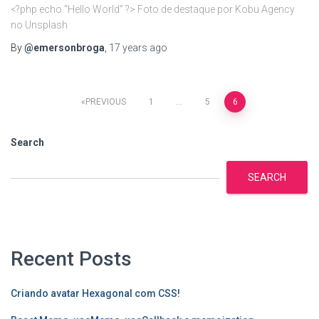
<?php echo “Hello World” ?> Foto de destaque por Kobu Agency
no Unsplash
By
@emersonbroga
,
17 years
ago
Posts
PREVIOUS
1
…
5
6
navigation
Search
SEARCH
Recent Posts
Criando avatar Hexagonal com CSS!