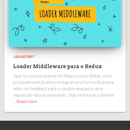
JAVASCRIPT
Loader Middleware para o Redux
Opa! Se você programa em React e usa o Redux, você
provavelmente já tentou imaginar uma forma fácil para
exibir um feedback para o usuário enquanto uma
requisição esta acontecendo. Seja na hora de submeter
…
Read more