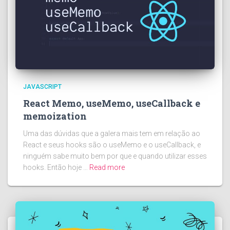
JAVASCRIPT
React Memo, useMemo, useCallback e
memoization
Uma das dúvidas que a galera mais tem em relação ao
React e seus hooks são o useMemo e o useCallback, e
ninguém sabe muito bem por que e quando utilizar esses
hooks. Então hoje …
Read more