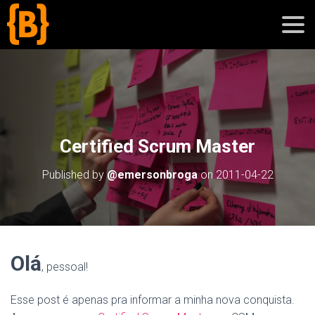
';
blog
Certified Scrum Master
sobre
Published by
@emersonbroga
on
2011-04-22
cursos
Olá
, pessoal!
Esse post é apenas pra informar a minha nova conquista.