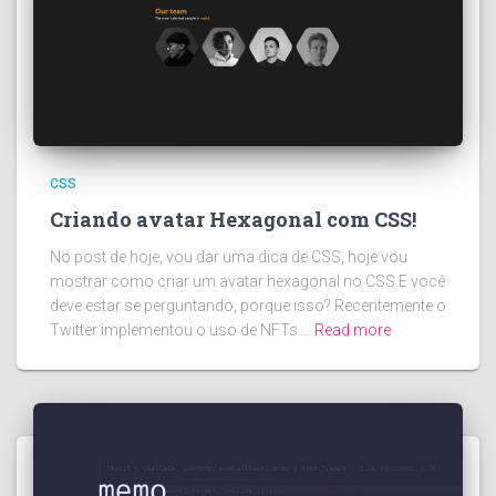
CSS
Criando avatar Hexagonal com CSS!
No post de hoje, vou dar uma dica de CSS, hoje vou
mostrar como criar um avatar hexagonal no CSS.E você
deve estar se perguntando, porque isso? Recentemente o
Twitter implementou o uso de NFTs …
Read more