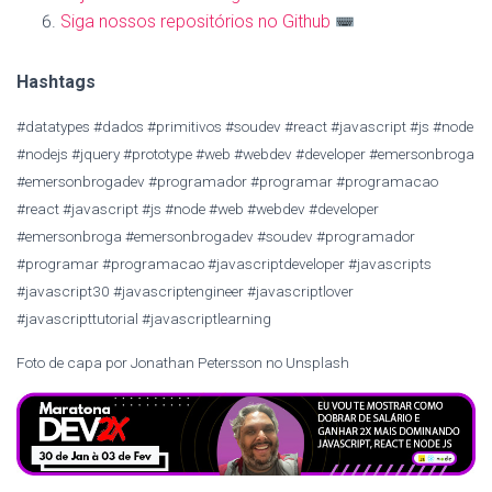
Siga nossos repositórios no Github
Hashtags
#datatypes #dados #primitivos #soudev #react #javascript #js #node
#nodejs #jquery #prototype #web #webdev #developer #emersonbroga
#emersonbrogadev #programador #programar #programacao
#react #javascript #js #node #web #webdev #developer
#emersonbroga #emersonbrogadev #soudev #programador
#programar #programacao #javascriptdeveloper #javascripts
#javascript30 #javascriptengineer #javascriptlover
#javascripttutorial #javascriptlearning
Foto de capa por Jonathan Petersson no Unsplash