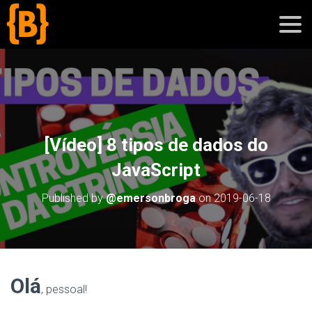
';
blog
[Vídeo] 8 tipos de dados do
sobre
JavaScript
cursos
Published by
@emersonbroga
on
2019-06-18
Olá
, pessoal!