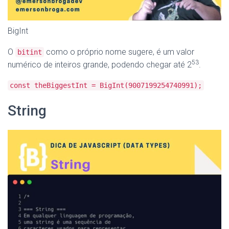
BigInt
O
como o próprio nome sugere, é um valor
bitint
53
numérico de inteiros grande, podendo chegar até 2
.
const theBiggestInt = BigInt(9007199254740991);
String