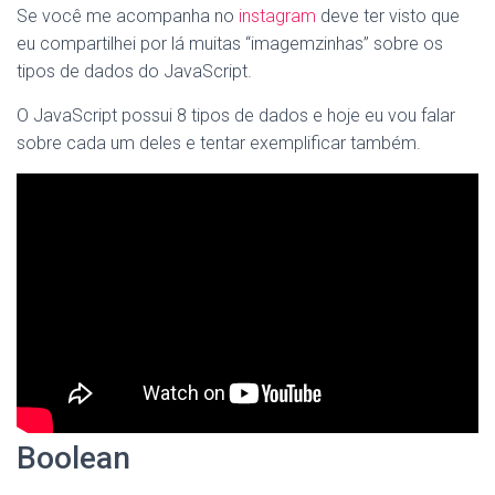
Se você me acompanha no
instagram
deve ter visto que
eu compartilhei por lá muitas “imagemzinhas” sobre os
tipos de dados do JavaScript.
O JavaScript possui 8 tipos de dados e hoje eu vou falar
sobre cada um deles e tentar exemplificar também.
Boolean