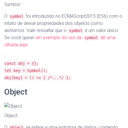
Symbol
O
foi introduzido no ECMAScript2015 (ES6) com o
symbol
intuito de deixar propriedades dos objetos como
anônimos. Vale ressaltar que o
é um valor único.
symbol
Se você quiser
um exemplo do uso de
dê uma
symbol
olhada aqui
.
const obj = {};
let key = Symbol();
obj[key] = () => { /*...*/ };
Object
Object
O
se refere a uma estrutura de dados, contendo
object