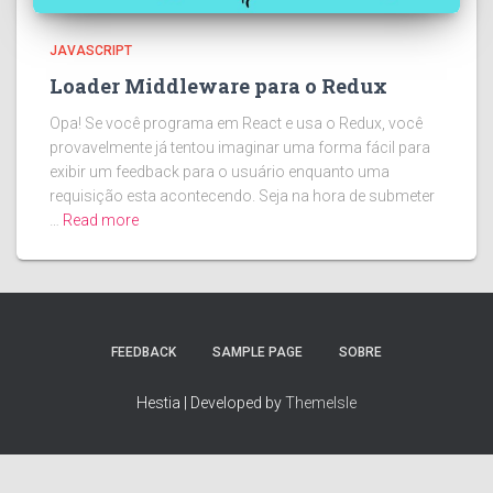
JAVASCRIPT
Loader Middleware para o Redux
Opa! Se você programa em React e usa o Redux, você
provavelmente já tentou imaginar uma forma fácil para
exibir um feedback para o usuário enquanto uma
requisição esta acontecendo. Seja na hora de submeter
…
Read more
FEEDBACK
SAMPLE PAGE
SOBRE
Hestia | Developed by
ThemeIsle