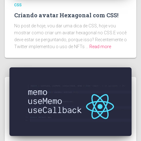
CSS
Criando avatar Hexagonal com CSS!
No post de hoje, vou dar uma dica de CSS, hoje vou
mostrar como criar um avatar hexagonal no CSS.E você
deve estar se perguntando, porque isso? Recentemente o
Twitter implementou o uso de NFTs …
Read more