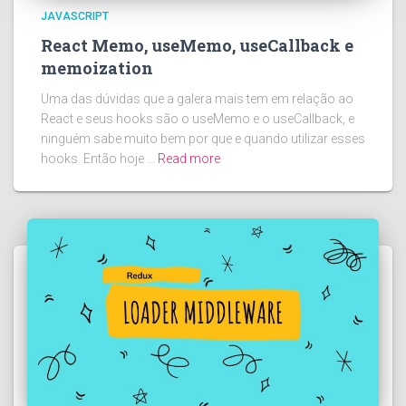
JAVASCRIPT
React Memo, useMemo, useCallback e
memoization
Uma das dúvidas que a galera mais tem em relação ao
React e seus hooks são o useMemo e o useCallback, e
ninguém sabe muito bem por que e quando utilizar esses
hooks. Então hoje …
Read more