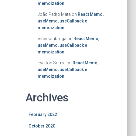
memoization
João Pedro Mata
on
React Memo,
useMemo, useCallback e
memoization
emersonbroga
on
React Memo,
useMemo, useCallback e
memoization
Everton Souza
on
React Memo,
useMemo, useCallback e
memoization
Archives
February 2022
October 2020