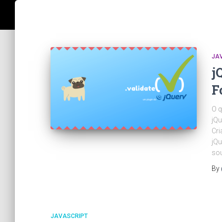
JA
j
F
O q
jQu
Cri
jQu
sou
By
JAVASCRIPT