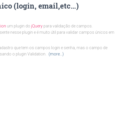
co (login, email,etc…)
tion
um plugin do
jQuery
para validação de campos.
ente nesse plugin e é muito útil para validar campos únicos em
 cadastro que tem os campos login e senha, mas o campo de
usando o plugin Validation.
(more…)