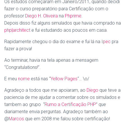
Os estudos começaram em Janeiro/2011, quando decidi
fazer o curso preparatório para Certificação com o
professor
Diego H. Oliveira
na
Phprime
.
Depois disso fiz alguns simulados que havia comprado na
php|architect
e fui estudando aos poucos em casa.
Rapidamente chegou o dia do exame e fui lá na
Ipec
pra
fazer a prova!
Ao terminar, havia na tela apenas a mensagem
“Congratulations!”.
E meu
nome
está nas “
Yellow Pages
“… \o/
Agradeço a todos que me apoiaram, ao
Diego
que teve a
paciencia de me ajudar a comentar sobre os simulados e
tambem ao grupo “
Rumo a Certificação PHP
” que
diariamente envia perguntas. Agradeço também ao
@
Marcos
que em 2008 me falou sobre certificação!