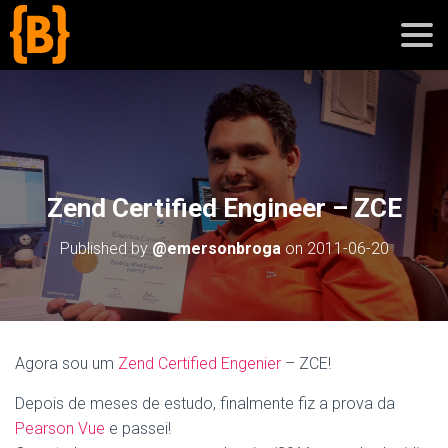
';
blog
Zend Certified Engineer – ZCE
sobre
Published by
@emersonbroga
on
2011-06-20
cursos
Agora sou um
Zend Certified Engenier
– ZCE!
Depois de meses de estudo, finalmente fiz a prova da
Pearson Vue
e passei!